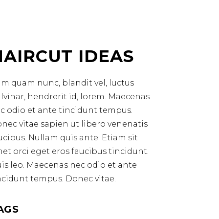
HAIRCUT IDEAS
m quam nunc, blandit vel, luctus
lvinar, hendrerit id, lorem. Maecenas
c odio et ante tincidunt tempus.
nec vitae sapien ut libero venenatis
ucibus. Nullam quis ante. Etiam sit
et orci eget eros faucibus tincidunt.
is leo. Maecenas nec odio et ante
ncidunt tempus. Donec vitae.
AGS