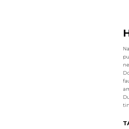
Na
pu
ne
Do
fa
am
Du
ti
T