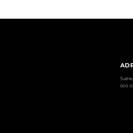
AD
Švěhl
500 0